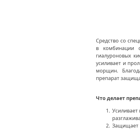
Средство со спе
в комбинации 
гиалуроновых ки
усиливает и про
морщин. Благод
препарат защищае
Что делает преп
Усиливает 
разглажив
Защищает к