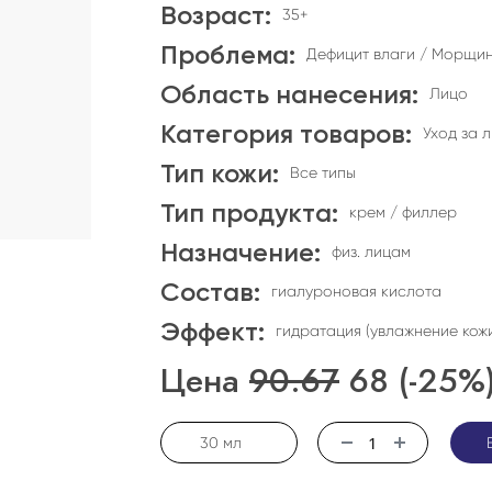
Возраст:
35+
Проблема:
Дефицит влаги / Морщи
Область нанесения:
Лицо
Категория товаров:
Уход за 
Тип кожи:
Все типы
Тип продукта:
крем / филлер
Назначение:
физ. лицам
Состав:
гиалуроновая кислота
Эффект:
гидратация (увлажнение кож
Цена
90.67
68
(-25%
30 мл