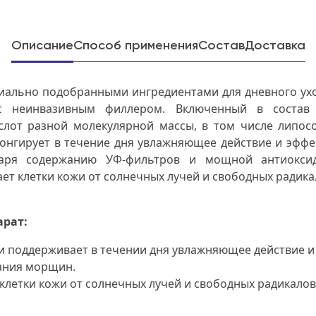
Описание
Способ применения
Состав
Доставка
циально подобранными ингредиентами для дневного ухо
с неинвазивным филлером. Включенный в состав 
слот разной молекулярной массы, в том числе липо
лонгирует в течение дня увлажняющее действие и эффе
аря содержанию УФ-фильтров и мощной антиокси
т клетки кожи от солнечных лучей и свободных радика
арат:
и поддерживает в течении дня увлажняющее действие и
ания морщин.
летки кожи от солнечных лучей и свободных радикалов