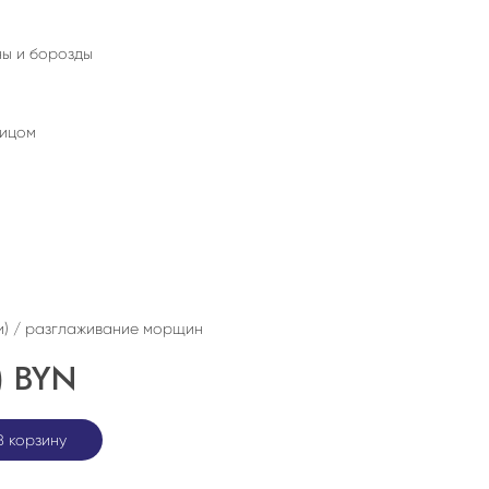
ны и борозды
лицом
и) / разглаживание морщин
)
BYN
В корзину