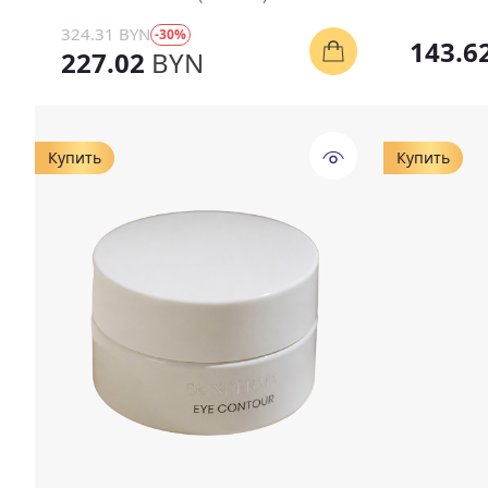
324.31 BYN
-30%
143.6
227.02
BYN
Купить
Купить