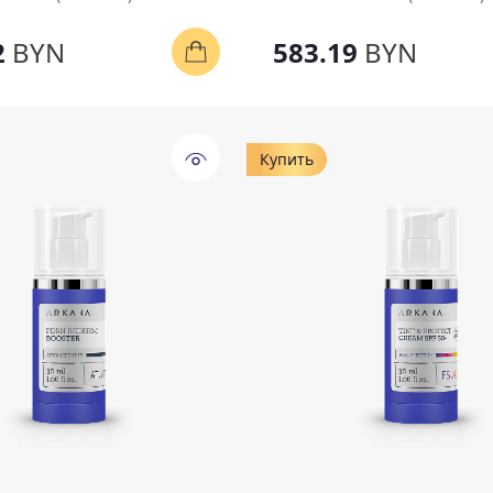
2
BYN
583.19
BYN
Купить