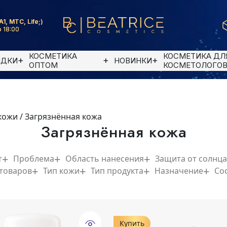
A1, MTC, Life;)
 18:00
КОСМЕТИКА
КОСМЕТИКА ДЛ
ИДКИ
НОВИНКИ
ОПТОМ
КОСМЕТОЛОГО
кожи
/
Загрязнённая кожа
Загрязнённая кожа
т
Проблема
Область нанесения
Защита от солнца
 товаров
Тип кожи
Тип продукта
Назначение
Со
Купить