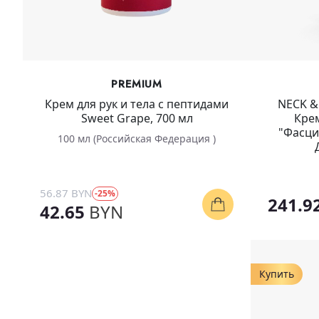
PREMIUM
Крем для рук и тела с пептидами
NECK &
Sweet Grape, 700 мл
Крем
"Фасци
100 мл (Российская Федерация )
56.87 BYN
-25%
241.9
42.65
BYN
Купить