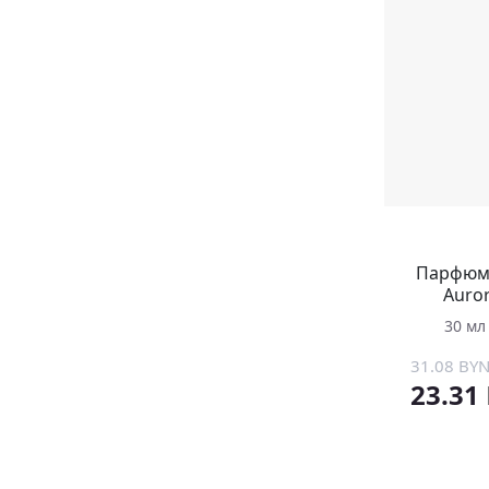
Парфюми
Auro
30 мл
31.08 BY
23.31