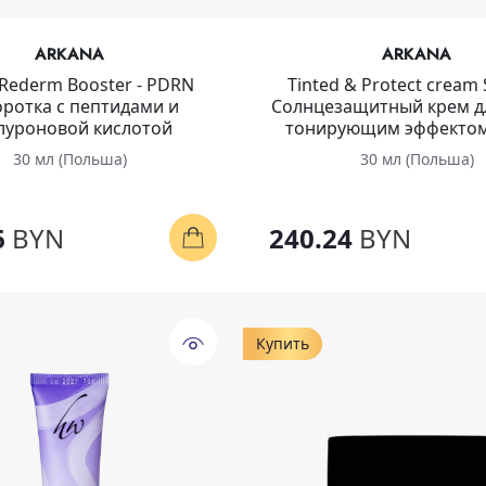
ARKANA
ARKANA
Rederm Booster - PDRN
Tinted & Protect cream 
ротка с пептидами и
Солнцезащитный крем дл
луроновой кислотой
тонирующим эффектом
30 мл (Польша)
30 мл (Польша)
6
BYN
240.24
BYN
Купить