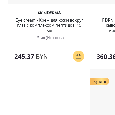
SKINDERMA
Eye cream - Крем для кожи вокруг
PDRN 
глаз с комплексом пептидов, 15
сыво
мл
гиа
15 мл (Испания)
245.37
BYN
360.3
Купить