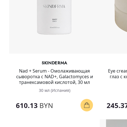
SKINDERMA
Nad + Serum - Омолаживающая
Eye crea
сыворотка с NAD+, Galactomyces и
глаз с 
транексамовой кислотой, 30 мл
30 мл (Испания)
610.13
BYN
245.3