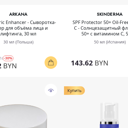
ARKANA
SKINDERMA
ic Enhancer - Сыворотка-
SPF Protector 50+ Oil-Fre
ер для объёма лица и
C - Солнцезащитный фл
лифтинга, 30 мл
50+ с витамином С, 
30 мл (Польша)
50 мл (Испания)
YN
-30%
143.62
BYN
2
BYN
Купить