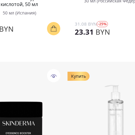
30 мл (Российская Феде
кислотой, 50 мл
50 мл (Испания)
31.08 BYN
-25%
BYN
23.31
BYN
Купить