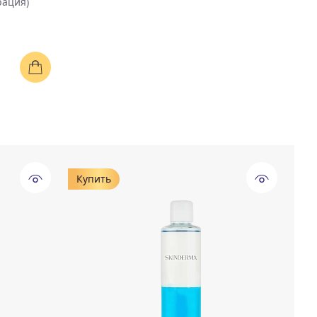
рация)
Купить