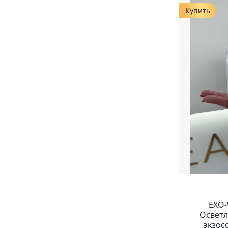
Купить
EXO
Осветл
экзос