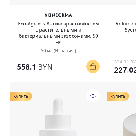
SKINDERMA
Exo-Ageless Антивозрастной крем
Volumetr
с растительными и
буст
бактериальными экзосомами, 50
мл
50 мл (Испания )
324.31 B
558.1
BYN
227.0
Купить
Купить