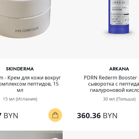
SKINDERMA
ARKANA
m - Крем для кожи вокруг
PDRN Rederm Booster 
комплексом пептидов, 15
сыворотка с пептид
мл
гиалуроновой кисл
15 мл (Испания)
30 мл (Польша)
7
BYN
360.36
BYN