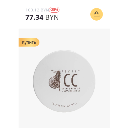
103.12 BYN
-25%
77.34
BYN
Купить