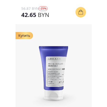
56.87 BYN
-25%
42.65
BYN
Купить