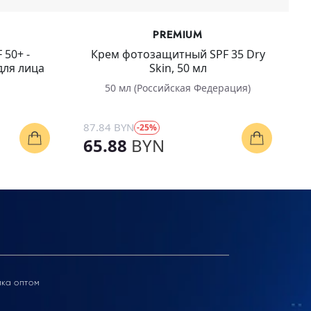
PREMIUM
 50+ -
Крем фотозащитный SPF 35 Dry
ля лица
Skin, 50 мл
50 мл (Российская Федерация)
87.84 BYN
-25%
65.88
BYN
ика оптом