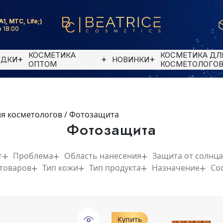
A1, MTC, Life;)
 18:00
КОСМЕТИКА
КОСМЕТИКА ДЛ
ИДКИ
НОВИНКИ
ОПТОМ
КОСМЕТОЛОГО
ля косметологов
/
Фотозащита
Фотозащита
т
Проблема
Область нанесения
Защита от солнца
 товаров
Тип кожи
Тип продукта
Назначение
Со
Купить