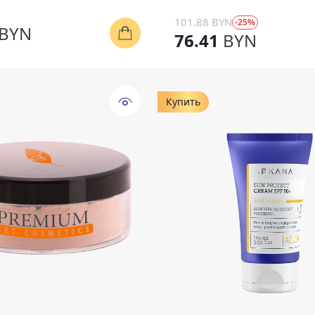
101.88 BYN
-25%
BYN
76.41
BYN
Купить