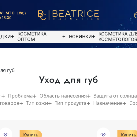
A1, MTC, Life;)
 18:00
КОСМЕТИКА
КОСМЕТИКА ДЛ
ИДКИ
НОВИНКИ
ОПТОМ
КОСМЕТОЛОГО
ля губ
Уход для губ
т
Проблема
Область нанесения
Защита от солнца
 товаров
Тип кожи
Тип продукта
Назначение
Со
Купить
Купить