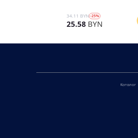
34.11 BYN
-25%
25.58
BYN
Каталог