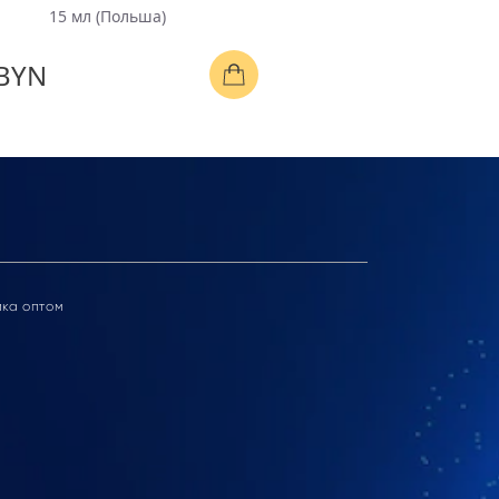
15 мл (Польша)
BYN
ика оптом