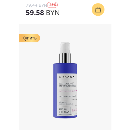
79.44 BYN
-25%
59.58
BYN
Купить