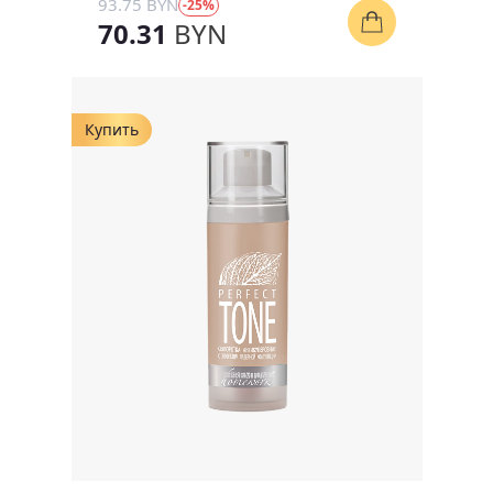
93.75 BYN
-25%
70.31
BYN
Купить