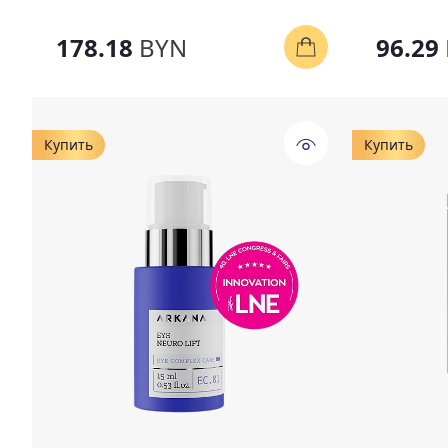
178.18
BYN
96.29
Купить
Купить