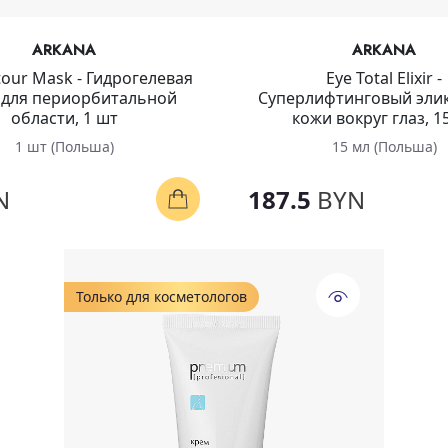
ARKANA
ARKANA
tour Mask - Гидрогелевая
Eye Total Elixir -
 для периорбитальной
Суперлифтинговый элик
области, 1 шт
кожи вокруг глаз, 1
1 шт (Польша)
15 мл (Польша)
N
187.5
BYN
Только для косметологов