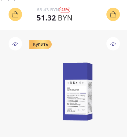
68.43 BYN
-25%
51.32
BYN
Купить