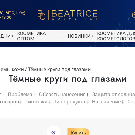
A1, MTC, Life;)
 18:00
КОСМЕТИКА
КОСМЕТИКА ДЛ
ИДКИ
НОВИНКИ
ОПТОМ
КОСМЕТОЛОГО
лемы кожи
/
Тёмные круги под глазами
Тёмные круги под глазами
т
Проблема
Область нанесения
Защита от солнца
 товаров
Тип кожи
Тип продукта
Назначение
Со
Купить