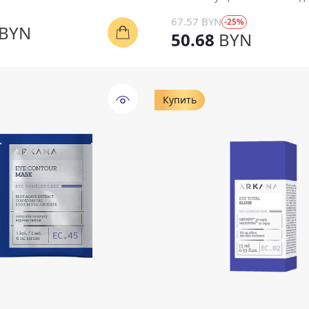
67.57 BYN
-25%
BYN
50.68
BYN
Купить