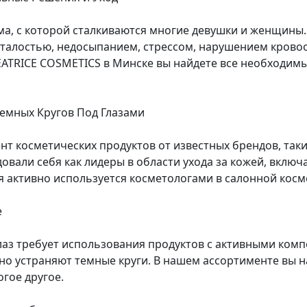
ма, с которой сталкиваются многие девушки и женщины
талостью, недосыпанием, стрессом, нарушением крово
EATRICE COSMETICS в Минске вы найдете все необходимы
емных Кругов Под Глазами
т косметических продуктов от известных брендов, так
овали себя как лидеры в области ухода за кожей, вкл
я активно используется косметологами в салонной кос
е
лаз требует использования продуктов с активными ком
но устраняют темные круги. В нашем ассортименте вы н
гое другое.