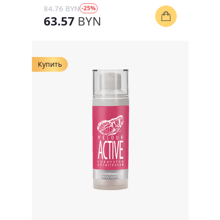
84.76 BYN
-25%
63.57
BYN
Купить