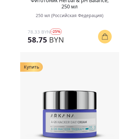
Фитотоник Herbal & pH Balance,
250 мл
250 мл (Российская Федерация)
78.33 BYN
-25%
58.75
BYN
Купить