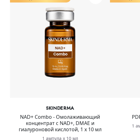
SKINDERMA
NAD+ Combo - Омолаживающий
PDR
концентрат с NAD+, DMAE и
1 а
гиалуроновой кислотой, 1 х 10 мл
1 ампула х 10 мл