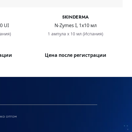
SKINDERMA
0 UI
N-Zymes I, 1x10 мл
пания)
1 ампула х 10 мл (Испания)
рации
Цена после регистрации
ика оптом