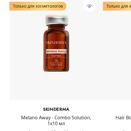
Только для косметологов
Только для 
SKINDERMA
Melano Away - Combo Solution,
Hair B
1х10 мл