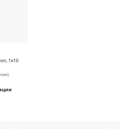
on, 1х10
ания)
рации