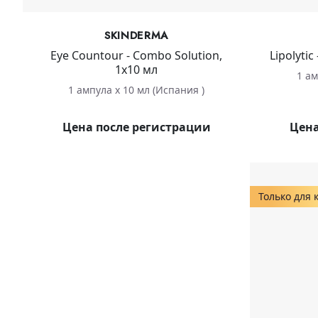
SKINDERMA
Eye Countour - Combo Solution,
Lipolytic
1х10 мл
1 ам
1 ампула х 10 мл (Испания )
Цена после регистрации
Цена
Только для 