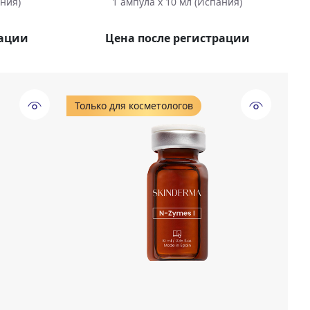
ания)
1 ампула х 10 мл (Испания)
рации
Цена после регистрации
Только для косметологов