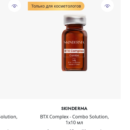
Только для косметологов
SKINDERMA
olution,
BTX Complex - Combo Solution,
1х10 мл