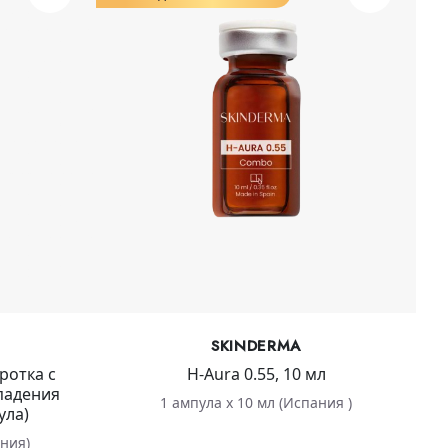
SKINDERMA
ротка с
H-Aura 0.55, 10 мл
падения
1 ампула х 10 мл (Испания )
ула)
ания)