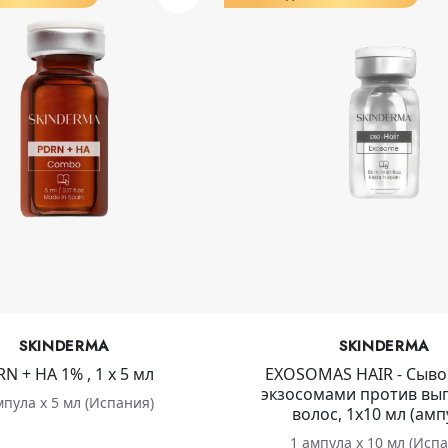
SKINDERMA
SKINDERMA
N + HA 1% , 1 х 5 мл
EXOSOMAS HAIR - Сыво
экзосомами против вы
мпула х 5 мл (Испания)
волос, 1х10 мл (амп
1 ампула х 10 мл (Исп