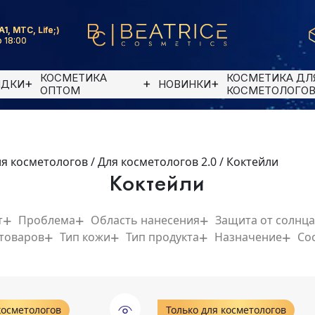
A1, MTC, Life;)
 18:00
КОСМЕТИКА
КОСМЕТИКА ДЛ
ИДКИ
НОВИНКИ
ОПТОМ
КОСМЕТОЛОГО
ля косметологов
/
Для косметологов 2.0
/
Коктейли
Коктейли
т
Проблема
Область нанесения
Защита от солнца
 товаров
Тип кожи
Тип продукта
Назначение
Со
косметологов
Только для косметологов