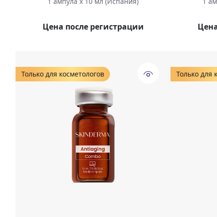
1 ампула х 10 мл (Испания)
1 ам
Цена после регистрации
Цена
Только для косметологов
Только для 