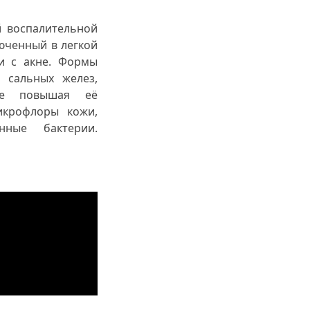
й воспалительной
юченный в легкой
и с акне. Формы
 сальных желез,
не повышая её
икрофлоры кожи,
нные бактерии.