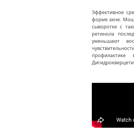
Эффективное сре
форме акне. Мощ
сыворотке с та
ретинола после
уменьшают во
чувствительнос
профилактике 
Дигидрокверцети