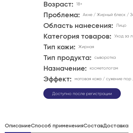
Возраст:
18+
Проблема:
Акне / Жирный блеск / 
Область нанесения:
Лицо
Категория товаров:
Уход за 
Тип кожи:
Жирная
Тип продукта:
сыворотка
Назначение:
косметологам
Эффект:
матовая кожа / сужение пор 
Доступно после регистрации
Описание
Способ применения
Состав
Доставка