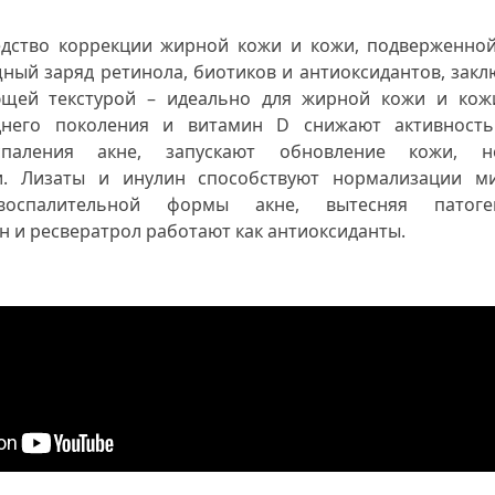
дство коррекции жирной кожи и кожи, подверженно
ный заряд ретинола, биотиков и антиоксидантов, закл
ющей текстурой – идеально для жирной кожи и кож
днего поколения и витамин D снижают активность
спаления акне, запускают обновление кожи, 
ти. Лизаты и инулин способствуют нормализации м
воспалительной формы акне, вытесняя патоге
н и ресвератрол работают как антиоксиданты.