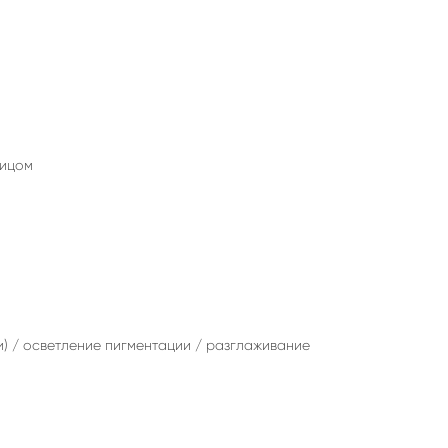
лицом
и) / осветление пигментации / разглаживание