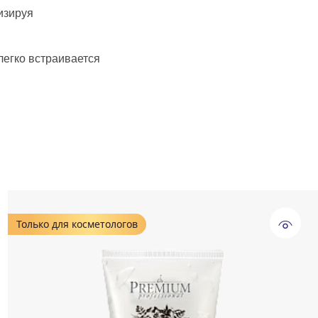
изируя
егко встраивается
Только для косметологов