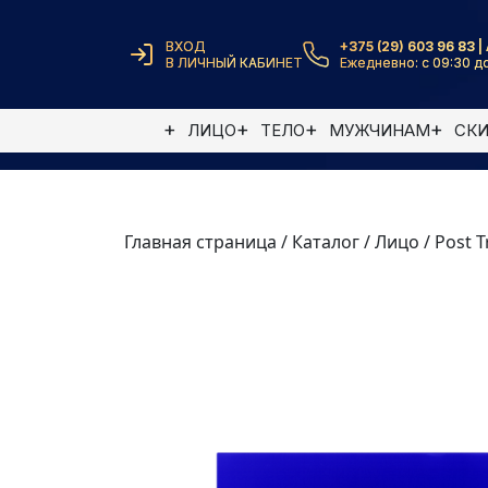
ВХОД
+375 (29) 603 96 83 | 
В ЛИЧНЫЙ КАБИНЕТ
Ежедневно: с 09:30 до
ЛИЦО
ТЕЛО
МУЖЧИНАМ
СК
Главная страница
/
Каталог
/
Лицо
/
Post 