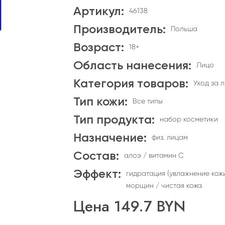
Артикул:
46138
Производитель:
Польша
Возраст:
18+
Область нанесения:
Лицо
Категория товаров:
Уход за 
Тип кожи:
Все типы
Тип продукта:
набор косметики
Назначение:
физ. лицам
Состав:
алоэ / витамин C
Эффект:
гидратация (увлажнение кож
морщин / чистая кожа
Цена
149.7
BYN