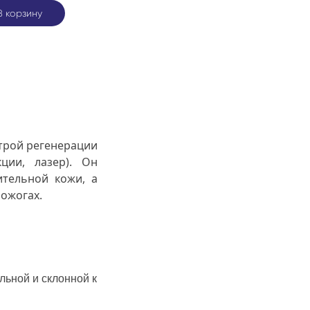
В корзину
строй регенерации
ции, лазер). Он
ительной кожи, а
 ожогах.
льной и склонной к