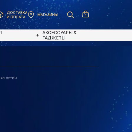
ДОСТАВКА
МАГАЗИНЫ
0
И ОПЛАТА
Я
АКСЕССУАРЫ &
В
ГАДЖЕТЫ
ика оптом