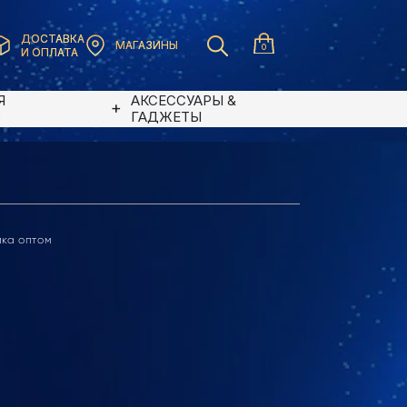
ДОСТАВКА
МАГАЗИНЫ
0
И ОПЛАТА
Я
АКСЕССУАРЫ &
В
ГАДЖЕТЫ
ика оптом