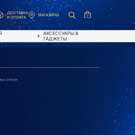
ДОСТАВКА
МАГАЗИНЫ
0
И ОПЛАТА
Я
АКСЕССУАРЫ &
В
ГАДЖЕТЫ
ика оптом