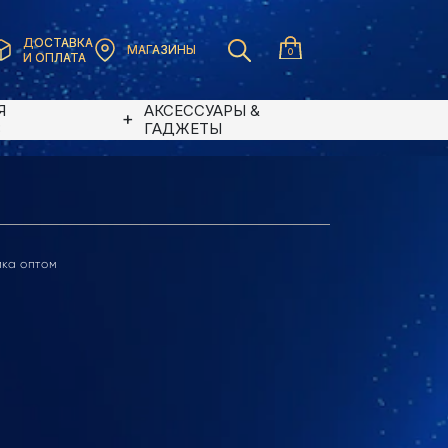
ДОСТАВКА
МАГАЗИНЫ
0
И ОПЛАТА
Я
АКСЕССУАРЫ &
В
ГАДЖЕТЫ
ика оптом