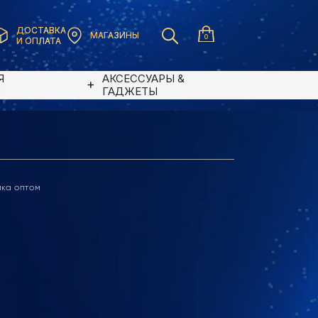
ДОСТАВКА
МАГАЗИНЫ
0
И ОПЛАТА
Я
АКСЕССУАРЫ &
В
ГАДЖЕТЫ
ика оптом