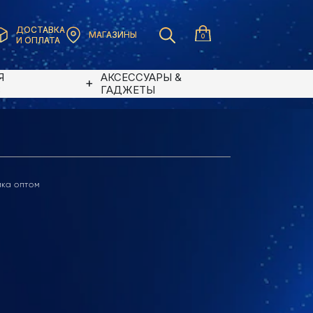
ДОСТАВКА
МАГАЗИНЫ
0
И ОПЛАТА
Я
АКСЕССУАРЫ &
В
ГАДЖЕТЫ
ика оптом