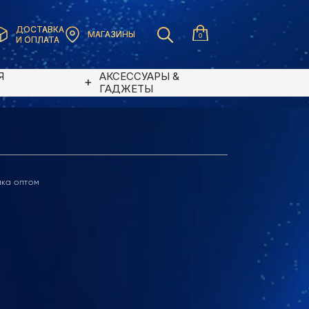
ДОСТАВКА
МАГАЗИНЫ
0
И ОПЛАТА
Я
АКСЕССУАРЫ &
В
ГАДЖЕТЫ
ика оптом