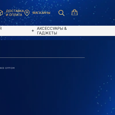
ДОСТАВКА
МАГАЗИНЫ
0
И ОПЛАТА
Я
АКСЕССУАРЫ &
В
ГАДЖЕТЫ
ика оптом