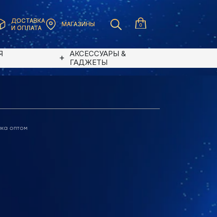
ДОСТАВКА
МАГАЗИНЫ
0
И ОПЛАТА
Я
АКСЕССУАРЫ &
В
ГАДЖЕТЫ
ика оптом