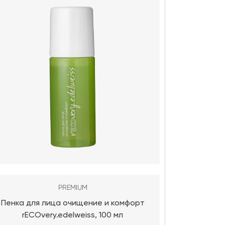
PREMIUM
Пенка для лица очищение и комфорт
RECOvery.n
rECOvery.edelweiss, 100 мл
и в