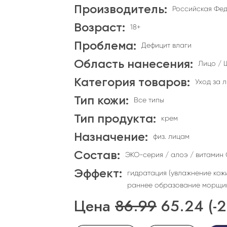
Производитель:
Российская Фе
Возраст:
18+
Проблема:
Дефицит влаги
Область нанесения:
Лицо / 
Категория товаров:
Уход за 
Тип кожи:
Все типы
Тип продукта:
крем
Назначение:
физ. лицам
Состав:
ЭКО-серия / алоэ / витамин 
Эффект:
гидратация (увлажнение кож
раннее образование морщин 
Цена
86.99
65.24
(-