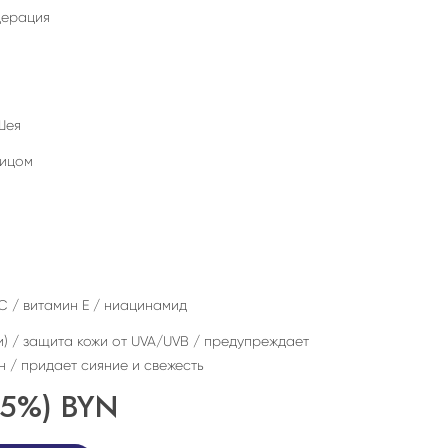
дерация
Шея
лицом
C / витамин Е / ниацинамид
и) / защита кожи от UVA/UVB / предупреждает
/ придает сияние и свежесть
25%)
BYN