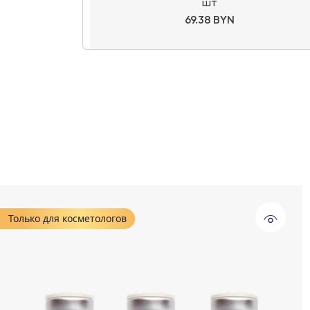
шт
69.38 BYN
Только для косметологов