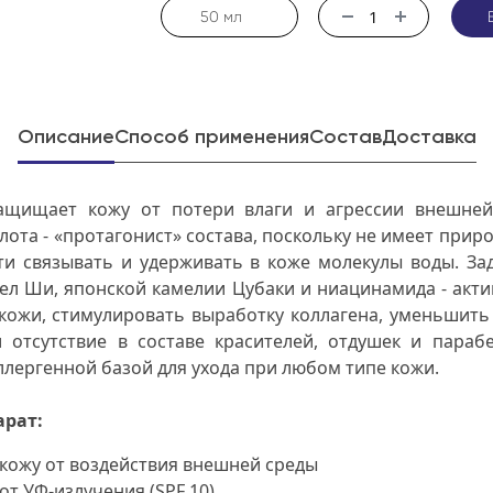
50 мл
Описание
Способ применения
Состав
Доставка
ащищает кожу от потери влаги и агрессии внешней 
лота - «протагонист» состава, поскольку не имеет прир
ти связывать и удерживать в коже молекулы воды. За
ел Ши, японской камелии Цубаки и ниацинамида - акт
 кожи, стимулировать выработку коллагена, уменьшит
и отсутствие в составе красителей, отдушек и параб
лергенной базой для ухода при любом типе кожи.
арат:
кожу от воздействия внешней среды
т УФ-излучения (SPF 10)