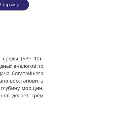
В корзину
среды (SPF 10).
одных аналогов по
дача богатейшего
ивно восстановить
ь глубину морщин.
енов делает крем