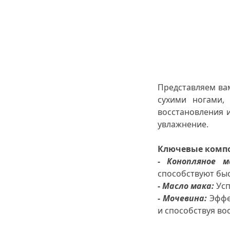
Представляем в
сухими ногами,
восстановления 
увлажнение.
Ключевые комп
-
Конопляное м
способствуют быс
-
Масло мака
:
Усп
-
Мочевина
:
Эффек
и способствуя в