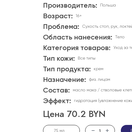
Производитель:
Польша
Возраст:
16+
Проблема:
Сухость стоп, рук, локте
Область нанесения:
Тело
Категория товаров:
Уход за 
Тип кожи:
Все типы
Тип продукта:
крем
Назначение:
физ. лицам
Состав:
масло мака / стволовые клет
Эффект:
гидратация (увлажнение кож
Цена
70.2
BYN
75 мл