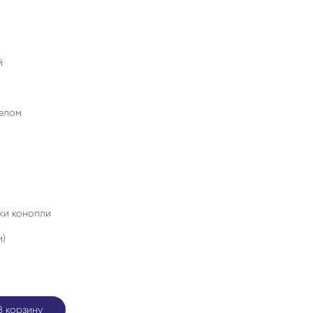
й
телом
ки конопли
и)
В корзину