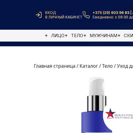
ВХОД
+375 (29) 603 96 83 | 
В ЛИЧНЫЙ КАБИНЕТ
Ежедневно: с 09:30 до
ЛИЦО
ТЕЛО
МУЖЧИНАМ
СК
Главная страница
/
Каталог
/
Тело
/
Уход д