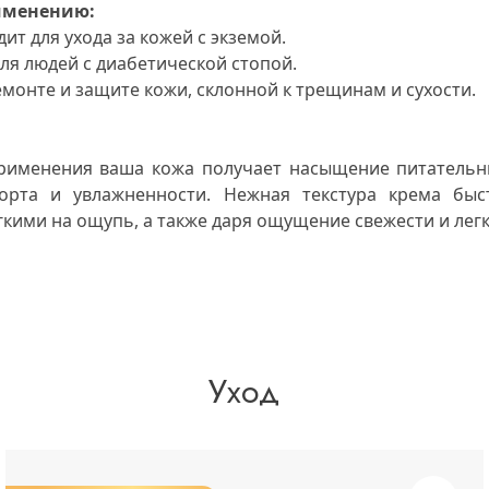
рименению
:
ит для ухода за кожей с экземой.
для людей с диабетической стопой.
емонте и защите кожи, склонной к трещинам и сухости.
рименения ваша кожа получает насыщение питатель
рта и увлажненности. Нежная текстура крема быст
гкими на ощупь, а также даря ощущение свежести и легк
Уход