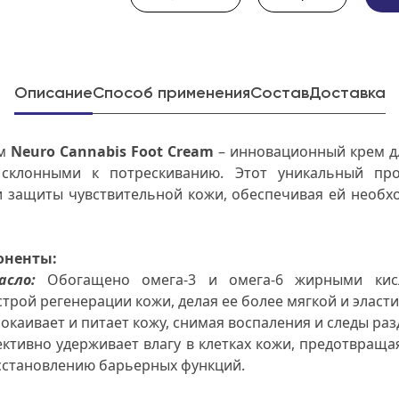
Описание
Способ применения
Состав
Доставка
ам
Neuro Cannabis Foot Cream
– инновационный крем дл
 склонными к потрескиванию. Этот уникальный про
и защиты чувствительной кожи, обеспечивая ей необх
оненты:
асло
:
Обогащено омега-3 и омега-6 жирными кисл
трой регенерации кожи, делая ее более мягкой и эласт
окаивает и питает кожу, снимая воспаления и следы ра
тивно удерживает влагу в клетках кожи, предотвраща
осстановлению барьерных функций.