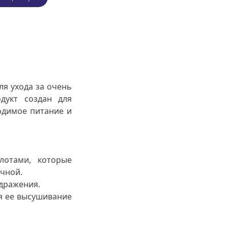
я ухода за очень
дукт создан для
одимое питание и
отами, которые
ичной.
здражения.
я ее высушивание